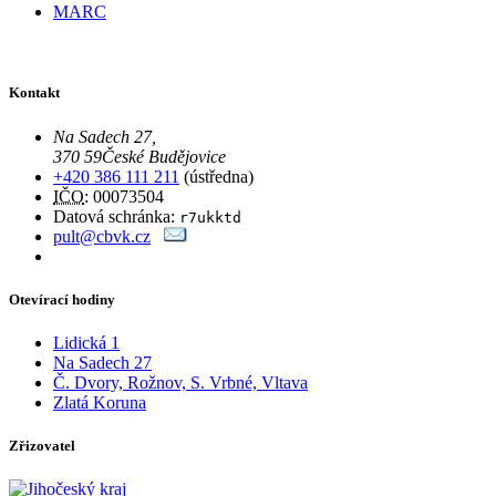
MARC
Kontakt
Na Sadech 27
,
370 59
České Budějovice
+420 386 111 211
(ústředna)
IČO
: 00073504
Datová schránka:
r7ukktd
pult@cbvk.cz
Otevírací hodiny
Lidická 1
Na Sadech 27
Č. Dvory, Rožnov, S. Vrbné, Vltava
Zlatá Koruna
Zřizovatel