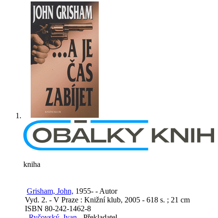
kniha
Grisham, John,
1955- - Autor
Vyd. 2. - V Praze : Knižní klub, 2005 - 618 s. ; 21 cm
ISBN 80-242-1462-8
Ryčovský, Ivan
- Překladatel