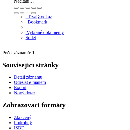
Načítání…
Trvalý odkaz
Bookmark
Vybrané dokumenty
Sdílet
Počet záznamů: 1
Související stránky
Detail záznamu
Odeslat e-mailem
Export
Nový dotaz
Zobrazovací formáty
Zkrácený
Podrobný
ISBD