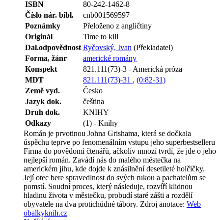
ISBN
80-242-1462-8
Číslo nár. bibl.
cnb001569597
Poznámky
Přeloženo z angličtiny
Originál
Time to kill
Dal.odpovědnost
Ryčovský, Ivan
(Překladatel)
Forma, žánr
americké romány
Konspekt
821.111(73)-3 - Americká próza
MDT
821.111(73)-31
,
(0:82-31)
Země vyd.
Česko
Jazyk dok.
čeština
Druh dok.
KNIHY
Odkazy
(1) - Knihy
Román je prvotinou Johna Grishama, která se dočkala
úspěchu teprve po fenomenálním vstupu jeho superbestselleru
Firma do povědomí čtenářů, ačkoliv mnozí tvrdí, že jde o jeho
nejlepší román. Zavádí nás do malého městečka na
americkém jihu, kde dojde k znásilnění desetileté holčičky.
Její otec bere spravedlnost do svých rukou a pachatelům se
pomstí. Soudní proces, který následuje, rozvíří klidnou
hladinu života v městečku, probudí staré zášti a rozdělí
obyvatele na dva protichůdné tábory.
Zdroj anotace:
Web
obalkyknih.cz