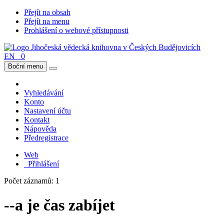
Přejít na obsah
Přejít na menu
Prohlášení o webové přístupnosti
EN
0
Boční menu
Vyhledávání
Konto
Nastavení účtu
Kontakt
Nápověda
Předregistrace
Web
Přihlášení
Počet záznamů: 1
--a je čas zabíjet